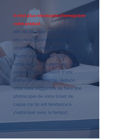
Il n'est plus nécessaire d'enregistrer
votre produit.
Afin de déposer une réclamation au
titre de la garantie, conservez
simplement votre reçu de vente.
Fournir une copie de votre reçu de
vente est, et a toujours été, une
exigence lors du dépôt d'une
demande de garantie. (Astuce :
nous vous suggérons de faire une
photocopie de votre ticket de
caisse car ils ont tendance à
s'estomper avec le temps).